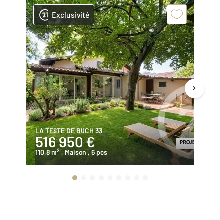
Exclusivité
LA TESTE DE BUCH 33
LA
516 950 €
6
2
110,8 m
, Maison
, 6 pcs
95