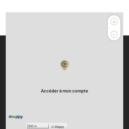
+
-
Parlons de vous, parlons biens
Votre compte :
Accéder à mon compte
500 m
©
Mappy