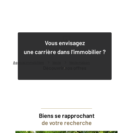
1
Vous envisagez
une carrière dans l'immobilier ?
Agence immobilière
Vente
Vente maison
Découvrir nos offres
Biens se rapprochant
de votre recherche