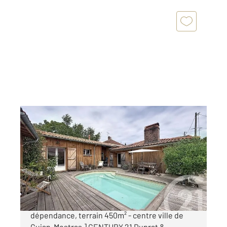
GUJAN MESTRAS 33
2
148 m
, 5 pièces
Ref : 6799
Maison à vendre
609 000 €
[ Maison atypique coup de cœur - 4 chambres +
dépendance, terrain 450m² - centre ville de
Gujan-Mestras ] CENTURY 21 Duprat &