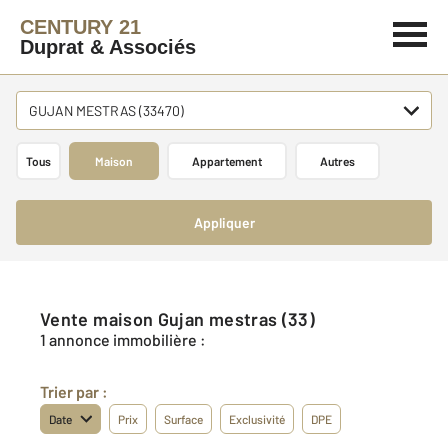
CENTURY 21
Duprat & Associés
GUJAN MESTRAS (33470)
Tous
Maison
Appartement
Autres
Appliquer
Vente maison Gujan mestras (33)
1 annonce immobilière :
Trier par :
Date
Prix
Surface
Exclusivité
DPE