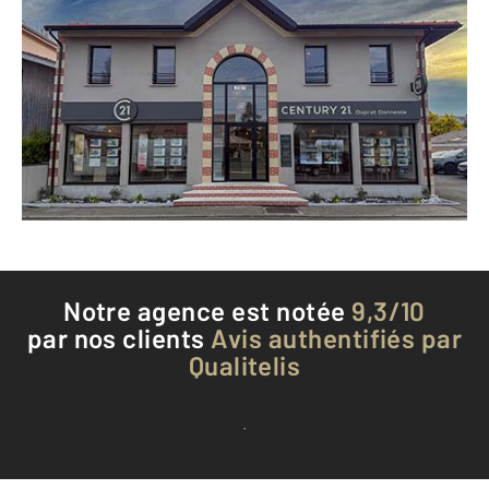
CENTURY 21 Duprat & Associés
19 avenue Saint Exupéry
LA TESTE DE BUCH - 33260
Envoyer un message
Téléphoner à l'agence
Notre agence est notée
9,3/10
par nos clients
Avis authentifiés par
Qualitelis
Voir tous les avis clients