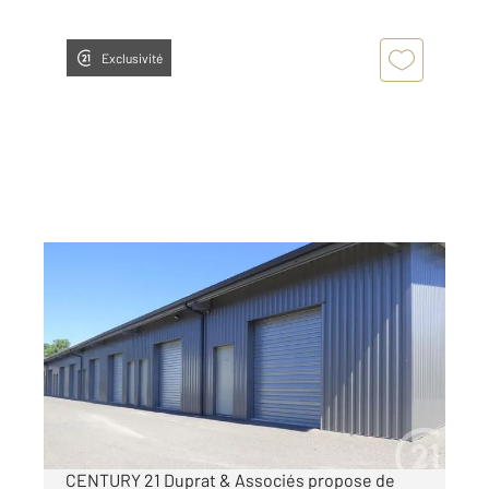
Exclusivité
LA TESTE DE BUCH 33
2
50 m
Ref : 8390
Parking à louer
442 €
par mois charges comprises
CENTURY 21 Duprat & Associés propose de