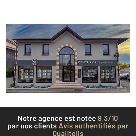
CENTURY 21 Duprat & Associés
19 avenue Saint Exupéry
LA TESTE DE BUCH - 33260
Envoyer un message
Téléphoner à l'agence
Notre agence est notée
9,3/10
par nos clients
Avis authentifiés par
Qualitelis