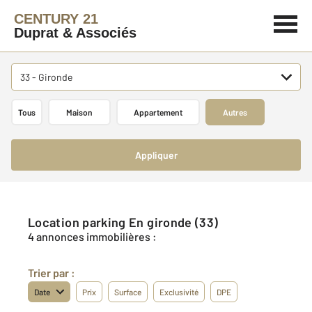
CENTURY 21
Duprat & Associés
33 - Gironde
Tous
Maison
Appartement
Autres
Appliquer
Location parking En gironde (33)
4 annonces immobilières :
Trier par :
Date
Prix
Surface
Exclusivité
DPE