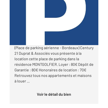
BORDEAUX 33
2
10 m
Ref : 10476
Parking à louer
80 €
par mois charges comprises
(Place de parking aérienne - Bordeaux) Century
21 Duprat & Associés vous présente à la
location cette place de parking dans la
résidence MONTGOLFIER. Loyer : 80€ Dépôt de
Garantie : 80€ Honoraires de location : 70€
Retrouvez tous nos appartements et maisons
à louer ...
Voir le détail du bien