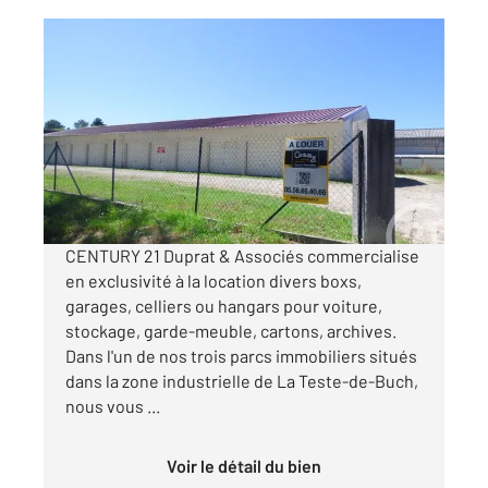
LA TESTE DE BUCH 33
2
10 m
Ref : 2324
Parking à louer
95 €
par mois charges comprises
CENTURY 21 Duprat & Associés commercialise
en exclusivité à la location divers boxs,
garages, celliers ou hangars pour voiture,
stockage, garde-meuble, cartons, archives.
Dans l'un de nos trois parcs immobiliers situés
dans la zone industrielle de La Teste-de-Buch,
nous vous ...
Voir le détail du bien