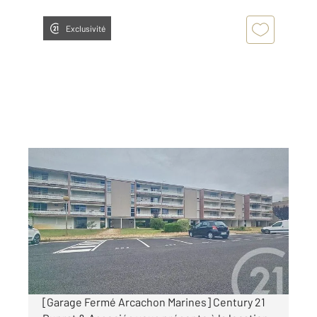
Exclusivité
LA TESTE DE BUCH 33
2
12 m
Ref : 10361
Parking à louer
125 €
par mois charges comprises
[Garage Fermé Arcachon Marines] Century 21