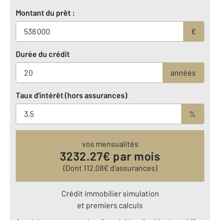
Montant du prêt :
€
Durée du crédit
années
Taux d'intérêt (hors assurances)
%
vos mensualités
3232.27
€ par mois
(Dont
112.08
€ d’assurances)
Crédit immobilier simulation
et premiers calculs