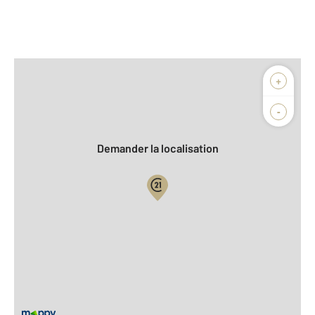
Afficher sur la carte :
+
Agence
Biens vendus
-
Demander la localisation
Vue globale
2
Surface totale : 163 m
2
Surface habitable : 163 m
2
Surface terrain : 1 244 m
Nombre de pièces : 5
[Voir le détail]