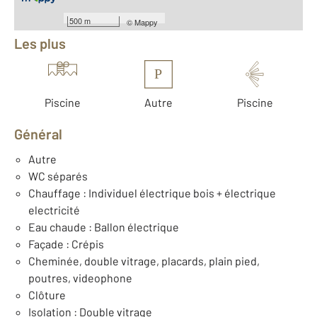
Équipements
500 m
©
Mappy
Les plus
P
Piscine
Autre
Piscine
Général
Autre
WC séparés
Chauffage : Individuel électrique bois + électrique
electricité
Eau chaude : Ballon électrique
Façade : Crépis
Cheminée, double vitrage, placards, plain pied,
poutres, videophone
Clôture
Isolation : Double vitrage