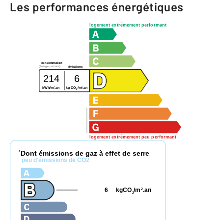
Les performances énergétiques
logement extrêmement performant
consommation
(énergie primaire)
émissions
214
6
2
2
kWh/m
.an
kg CO
/m
.an
2
logement extrêmement peu performant
Dont émissions de gaz à effet de serre
*
peu d'émissions de CO2
6
kgCO
/m
.an
2
2