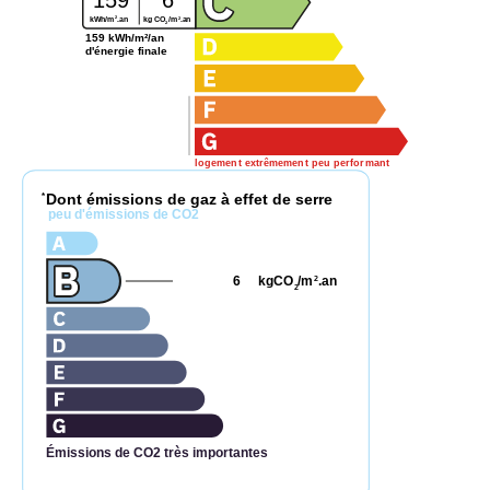
159
6
2
2
kg CO
/m
.an
kWh/m
.an
2
159 kWh/m²/an
d'énergie finale
logement extrêmement peu performant
Dont émissions de gaz à effet de serre
*
peu d'émissions de CO2
6
kgCO
/m
.an
2
2
Émissions de CO2 très importantes