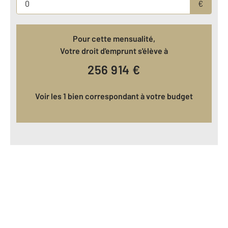
€
Pour cette mensualité,
Votre droit d'emprunt s'élève à
256 914
€
Voir les 1 bien correspondant à votre budget