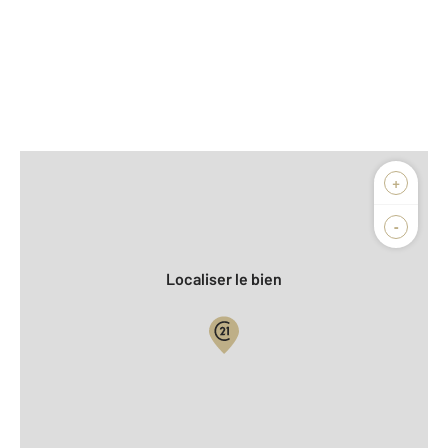
Afficher sur la carte :
+
Agence
-
Localiser le bien
Vue globale
Location meublée
2
Surface totale : 151,4 m
2
Surface habitable : 151,4 m