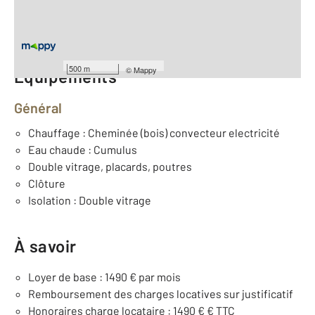
2
Surface terrain : 520 m
Nombre de pièces : 6
[Voir le détail]
500 m
©
Mappy
Équipements
Général
Chauffage : Cheminée (bois) convecteur electricité
Eau chaude : Cumulus
Double vitrage, placards, poutres
Clôture
Isolation : Double vitrage
À savoir
Loyer de base : 1490 € par mois
Remboursement des charges locatives sur justificatif
Honoraires charge locataire : 1490 € € TTC