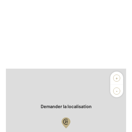
Afficher sur la carte :
+
Agence
Biens vendus
-
Demander la localisation
Vue globale