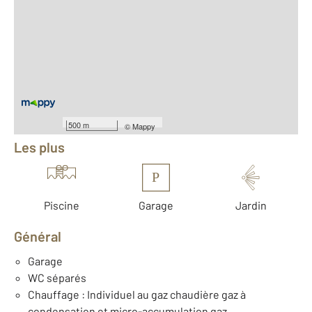
2
Surface totale : 124 m
2
Surface habitable : 110 m
2
Surface terrain : 950 m
Nombre de pièces : 4
[Voir le détail]
Équipements
500 m
©
Mappy
Les plus
P
Piscine
Garage
Jardin
Général
Garage
WC séparés
Chauffage : Individuel au gaz chaudière gaz à
condensation et micro-accumulation gaz