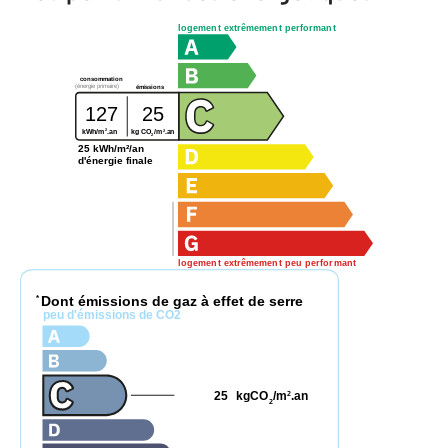
logement extrêmement performant
consommation
(énergie primaire)
émissions
127
25
2
2
kg CO
/m
.an
kWh/m
.an
2
25 kWh/m²/an
d'énergie finale
logement extrêmement peu performant
Dont émissions de gaz à effet de serre
*
peu d'émissions de CO2
25
kgCO
/m
.an
2
2