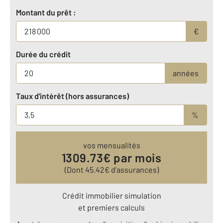
Montant du prêt :
€
Durée du crédit
années
Taux d'intérêt (hors assurances)
%
vos mensualités
1309.73
€ par mois
(Dont
45.42
€ d’assurances)
Crédit immobilier simulation
et premiers calculs