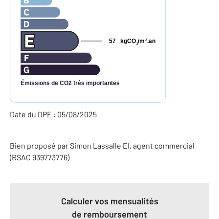
57
kgCO
/m
.an
2
2
Émissions de CO2 très importantes
Date du DPE : 05/08/2025
Bien proposé par
Simon
Lassalle
EI
, agent commercial
(RSAC 939773776)
Calculer vos mensualités
de remboursement