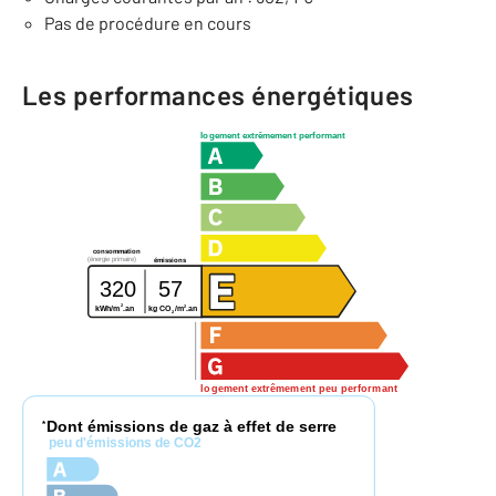
Pas de procédure en cours
Les performances énergétiques
logement extrêmement performant
consommation
(énergie primaire)
émissions
320
57
2
2
kg CO
/m
.an
kWh/m
.an
2
logement extrêmement peu performant
Dont émissions de gaz à effet de serre
*
peu d'émissions de CO2