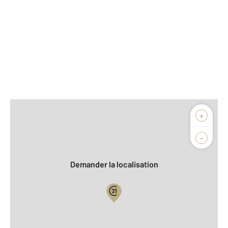
Afficher sur la carte :
+
Agence
Biens vendus
-
Demander la localisation
Vue globale
2
Surface totale : 39,9 m