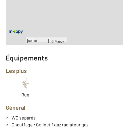
2
Surface habitable : 39,9 m
Type d'appartement : F2
Étage : Rez-de-chaussée
Nombre de pièces : 2
[Voir le détail]
Type de construction : Traditionnelle
Année construction : 1900
500 m
©
Mappy
Équipements
Les plus
Rue
Général
WC séparés
Chauffage : Collectif gaz radiateur gaz