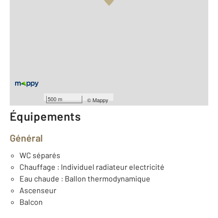
Vue globale
2
Surface totale : 49,9 m
2
Surface habitable : 43,3 m
Type d'appartement : T2
ème
Étage : 3
Nombre de pièces : 2
[Voir le détail]
Année construction : 2026
500 m
©
Mappy
Équipements
Général
WC séparés
Chauffage : Individuel radiateur electricité
Eau chaude : Ballon thermodynamique
Ascenseur
Balcon