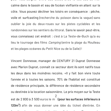
calme dans le bassin et eau de l’océan vivifiante en allant sur la
côte. Vous pouvez décliner les loisirs en conséquence : pêche,
voile et
surfcasting (
recherche du poisson dans la vague) sans
oublier la joie du deux-roues sur les pistes cyclables et les
randonnées sur les sentiers du littoral
.
Sans le savoir peut-être,
vous connaissez cet endroit :
c’est à La Teste-de-Buch qu'a eu
lieu le tournage des films
Camping
(entre la plage du Moulleau
et les plages océanes du Petit Nice ou de la Salie) !
Vincent Donnesse, manager de CENTURY 21 Duprat Donnesse
avec Marion Duprat, connaît ce secteur dont ils sont natifs tous
les deux dans les moindres recoins. «Il y fait bon vivre toute
l’année et à toutes les saisons. 70% de l’habitat est constitué
de résidence principale, la différence de résidence secondaire
ou destinée à la location saisonnière. Le prix moyen sur la Teste
2
est de 2 800 à 3 500
euros le m
(pour les surfaces inférieurs à
120m²)
afin de vous donner une idée du ticket d’entrée. En