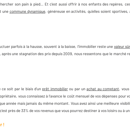
hercher son pain à pied… Et c’est aussi offrir à nos enfants des repères, ces
st une
commune dynamique
, généreuse en activités, qu’elles soient sportives,
uctuer parfois à la hausse, souvent à la baisse, l’immobilier reste une
valeur sû
t, après une stagnation des prix depuis 2009, nous ressentons que le marché re
 ce soit par le biais d’un
prêt immobilier
ou par un
achat au comptant
, vous
opriétaire, vous connaissez à l’avance le coût mensuel de vos dépenses pour vot
ue année mais jamais du même montant. Vous avez ainsi une meilleure visibil
 c’est près de 33% de vos revenus que vous pourrez destiner à vos loisirs ou à u
r !