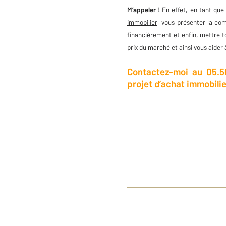
M’appeler !
En effet, en tant que
immobilier
, vous présenter la com
financièrement et enfin, mettre 
prix du marché et ainsi vous aider 
Contactez-moi au 05.56
projet d’achat immobilie